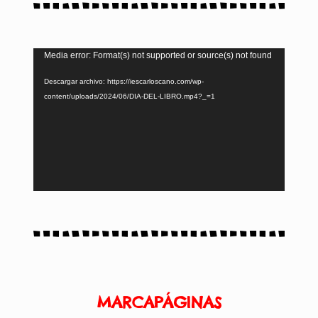
Reproductor
Media error: Format(s) not supported or source(s) not found
de
Descargar archivo: https://iescarloscano.com/wp-
vídeo
content/uploads/2024/06/DIA-DEL-LIBRO.mp4?_=1
MARCAPÁGINAS