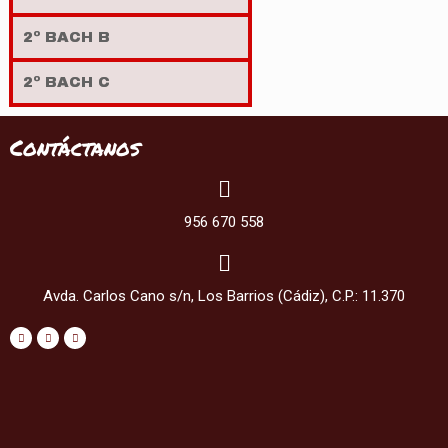
2º BACH B
2º BACH C
Contáctanos
956 670 558
Avda. Carlos Cano s/n, Los Barrios (Cádiz), C.P.: 11.370