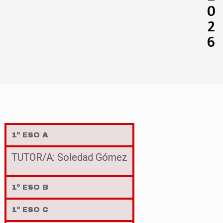
0
2
6
1º ESO A
TUTOR/A: Soledad Gómez
1º ESO B
1º ESO C