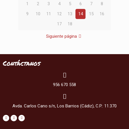
1
2
3
4
5
6
7
8
9
10
11
12
13
14
15
16
17
18
Siguiente página
Contáctanos
956 670 558
Avda. Carlos Cano s/n, Los Barrios (Cádiz), C.P.: 11.370