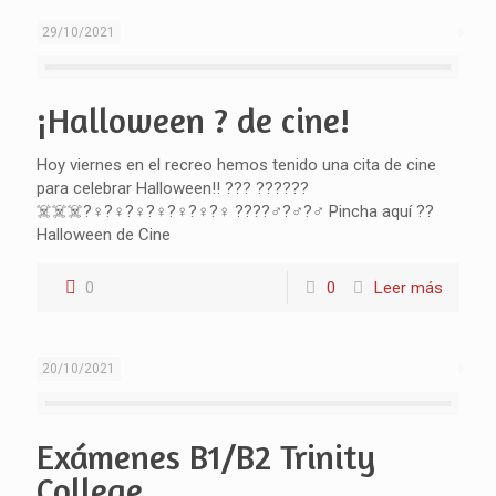
29/10/2021
¡Halloween ? de cine!
Hoy viernes en el recreo hemos tenido una cita de cine
para celebrar Halloween!! ??? ??????
☠️☠️☠️?‍♀️?‍♀️?‍♀️?‍♀️?‍♀️?‍♀️?‍♀️ ????‍♂️?‍♂️?‍♂️ Pincha aquí ??
Halloween de Cine
0
0
Leer más
20/10/2021
Exámenes B1/B2 Trinity
College