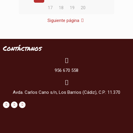
17
18
19
20
Siguiente página
Contáctanos
956 670 558
Avda. Carlos Cano s/n, Los Barrios (Cádiz), C.P.: 11.370